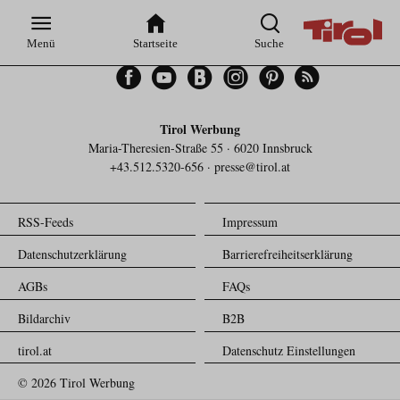
Zur
Zur
Zum
Zum
Suche
Hauptnavigation
Inhaltsbereich
Footer
Menü
Startseite
Suche
Facebook
YouTube
Blogger
Instagram
Pinterest
Feed
Tirol Werbung
Maria-Theresien-Straße 55 · 6020 Innsbruck
+43.512.5320-656
·
presse@tirol.at
RSS-Feeds
Impressum
Datenschutzerklärung
Barrierefreiheitserklärung
AGBs
FAQs
Bildarchiv
B2B
tirol.at
Datenschutz Einstellungen
© 2026 Tirol Werbung