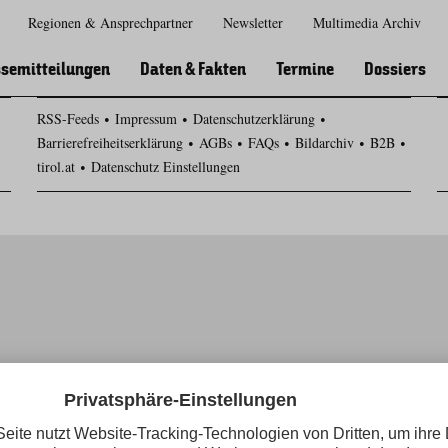
Regionen & Ansprechpartner
Newsletter
Multimedia Archiv
Zur
Zur
Zum
Zum
Suche
Hauptnavigation
Inhaltsbereich
Footer
semitteilungen
Daten & Fakten
Termine
Dossiers
RSS-Feeds
Impressum
Datenschutzerklärung
Barrierefreiheitserklärung
AGBs
FAQs
Bildarchiv
B2B
tirol.at
Datenschutz Einstellungen