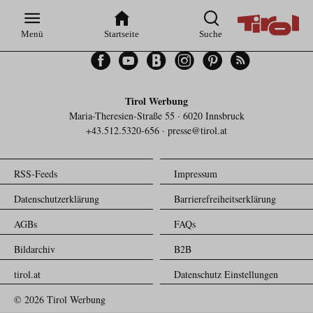
Zur
Zur
Zum
Zum
Suche
Hauptnavigation
Inhaltsbereich
Footer
Menü
Startseite
Suche
Facebook
YouTube
Blogger
Instagram
Pinterest
Feed
Tirol Werbung
Maria-Theresien-Straße 55 · 6020 Innsbruck
+43.512.5320-656
·
presse@tirol.at
RSS-Feeds
Impressum
Datenschutzerklärung
Barrierefreiheitserklärung
AGBs
FAQs
Bildarchiv
B2B
tirol.at
Datenschutz Einstellungen
© 2026 Tirol Werbung