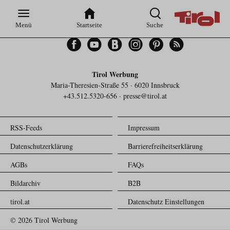
Zur
Zur
Zum
Zum
Suche
Hauptnavigation
Inhaltsbereich
Footer
Menü
Startseite
Suche
Facebook
YouTube
Blogger
Instagram
Pinterest
Feed
Tirol Werbung
Maria-Theresien-Straße 55 · 6020 Innsbruck
+43.512.5320-656
·
presse@tirol.at
RSS-Feeds
Impressum
Datenschutzerklärung
Barrierefreiheitserklärung
AGBs
FAQs
Bildarchiv
B2B
tirol.at
Datenschutz Einstellungen
© 2026 Tirol Werbung