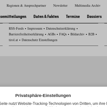
Regionen & Ansprechpartner
Newsletter
Multimedia Archiv
Zur
Zur
Zum
Zum
Suche
Hauptnavigation
Inhaltsbereich
Footer
semitteilungen
Daten & Fakten
Termine
Dossiers
RSS-Feeds
Impressum
Datenschutzerklärung
Barrierefreiheitserklärung
AGBs
FAQs
Bildarchiv
B2B
tirol.at
Datenschutz Einstellungen