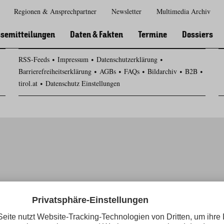
Regionen & Ansprechpartner
Newsletter
Multimedia Archiv
Zur
Zur
Zum
Zum
Suche
Hauptnavigation
Inhaltsbereich
Footer
semitteilungen
Daten & Fakten
Termine
Dossiers
RSS-Feeds
Impressum
Datenschutzerklärung
Barrierefreiheitserklärung
AGBs
FAQs
Bildarchiv
B2B
tirol.at
Datenschutz Einstellungen