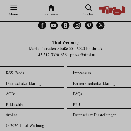
Zur
Zur
Zum
Zum
Suche
Hauptnavigation
Inhaltsbereich
Footer
Menü
Startseite
Suche
Facebook
YouTube
Blogger
Instagram
Pinterest
Feed
Tirol Werbung
Maria-Theresien-Straße 55 · 6020 Innsbruck
+43.512.5320-656
·
presse@tirol.at
RSS-Feeds
Impressum
Datenschutzerklärung
Barrierefreiheitserklärung
AGBs
FAQs
Bildarchiv
B2B
tirol.at
Datenschutz Einstellungen
© 2026 Tirol Werbung