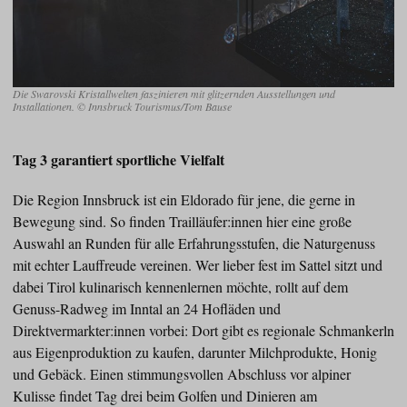
Die Swarovski Kristallwelten faszinieren mit glitzernden Ausstellungen und
Installationen. © Innsbruck Tourismus/Tom Bause
Tag 3 garantiert sportliche Vielfalt
Die Region Innsbruck ist ein Eldorado für jene, die gerne in
Bewegung sind. So finden Trailläufer:innen hier eine große
Auswahl an Runden für alle Erfahrungsstufen, die Naturgenuss
mit echter Lauffreude vereinen. Wer lieber fest im Sattel sitzt und
dabei Tirol kulinarisch kennenlernen möchte, rollt auf dem
Genuss-Radweg im Inntal an 24 Hofläden und
Direktvermarkter:innen vorbei: Dort gibt es regionale Schmankerln
aus Eigenproduktion zu kaufen, darunter Milchprodukte, Honig
und Gebäck. Einen stimmungsvollen Abschluss vor alpiner
Kulisse findet Tag drei beim Golfen und Dinieren am