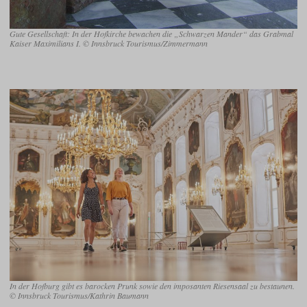
Gute Gesellschaft: In der Hofkirche bewachen die „Schwarzen Mander“ das Grabmal
Kaiser Maximilians I. © Innsbruck Tourismus/Zimmermann
In der Hofburg gibt es barocken Prunk sowie den imposanten Riesensaal zu bestaunen.
© Innsbruck Tourismus/Kathrin Baumann