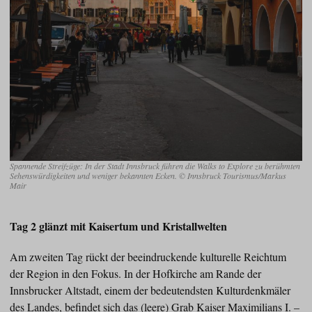
Spannende Streifzüge: In der Stadt Innsbruck führen die Walks to Explore zu berühmten
Sehenswürdigkeiten und weniger bekannten Ecken. © Innsbruck Tourismus/Markus
Mair
Tag 2 glänzt mit Kaisertum und Kristallwelten
Am zweiten Tag rückt der beeindruckende kulturelle Reichtum
der Region in den Fokus. In der Hofkirche am Rande der
Innsbrucker Altstadt, einem der bedeutendsten Kulturdenkmäler
des Landes, befindet sich das (leere) Grab Kaiser Maximilians I. –