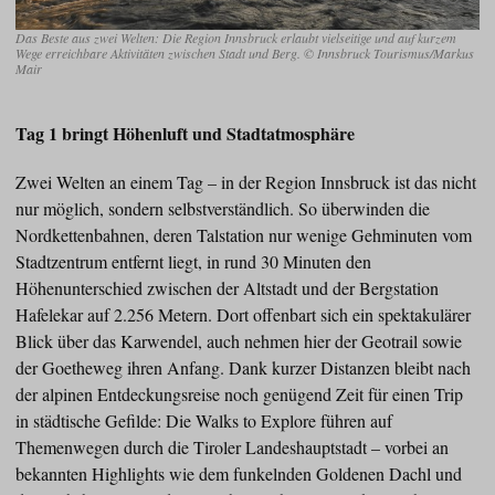
Das Beste aus zwei Welten: Die Region Innsbruck erlaubt vielseitige und auf kurzem
Wege erreichbare Aktivitäten zwischen Stadt und Berg. © Innsbruck Tourismus/Markus
Mair
Tag 1 bringt Höhenluft und Stadtatmosphäre
Zwei Welten an einem Tag – in der Region Innsbruck ist das nicht
nur möglich, sondern selbstverständlich. So überwinden die
Nordkettenbahnen, deren Talstation nur wenige Gehminuten vom
Stadtzentrum entfernt liegt, in rund 30 Minuten den
Höhenunterschied zwischen der Altstadt und der Bergstation
Hafelekar auf 2.256 Metern. Dort offenbart sich ein spektakulärer
Blick über das Karwendel, auch nehmen hier der Geotrail sowie
der Goetheweg ihren Anfang. Dank kurzer Distanzen bleibt nach
der alpinen Entdeckungsreise noch genügend Zeit für einen Trip
in städtische Gefilde: Die Walks to Explore führen auf
Themenwegen durch die Tiroler Landeshauptstadt – vorbei an
bekannten Highlights wie dem funkelnden Goldenen Dachl und