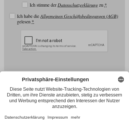
Ich stimme der
Datenschutzerklärung
zu
*
Ich habe die
Allgemeinen Geschäftsbedingungen (AGB)
gelesen
*
Facebook
YouTube
Blogger
Instagram
Pinterest
Feed
Tirol Werbung
Maria-Theresien-Straße 55 · 6020 Innsbruck
+43.512.5320-656
·
presse@tirol.at