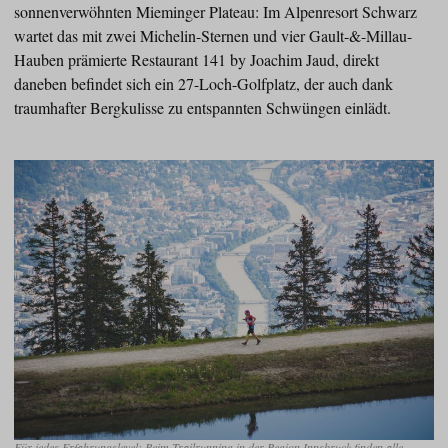
sonnenverwöhnten Mieminger Plateau: Im Alpenresort Schwarz
wartet das mit zwei Michelin-Sternen und vier Gault-&-Millau-
Hauben prämierte Restaurant 141 by Joachim Jaud, direkt
daneben befindet sich ein 27-Loch-Golfplatz, der auch dank
traumhafter Bergkulisse zu entspannten Schwüngen einlädt.
Für jedes Erfahrungslevel: Beim Trailrunning in der Region Innsbruck finden alle