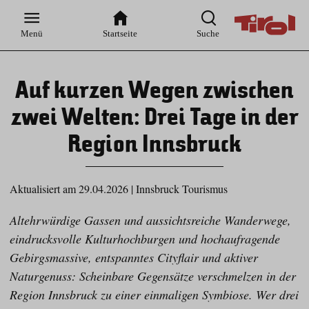
Zur
Zur
Zum
Zum
Suche
Hauptnavigation
Inhaltsbereich
Footer
Menü
Startseite
Suche
Auf kurzen Wegen zwischen
zwei Welten: Drei Tage in der
Region Innsbruck
Aktualisiert am 29.04.2026
|
Innsbruck Tourismus
Altehrwürdige Gassen und aussichtsreiche Wanderwege,
eindrucksvolle Kulturhochburgen und hochaufragende
Gebirgsmassive, entspanntes Cityflair und aktiver
Naturgenuss: Scheinbare Gegensätze verschmelzen in der
Region Innsbruck zu einer einmaligen Symbiose. Wer drei