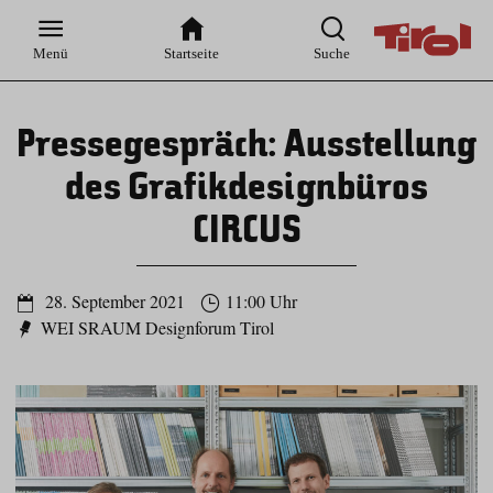
Zur
Zur
Zum
Zum
Suche
Hauptnavigation
Inhaltsbereich
Footer
Menü
Startseite
Suche
Pressegespräch: Ausstellung
des Grafikdesignbüros
CIRCUS
28. September 2021
11:00 Uhr
WEI SRAUM Designforum Tirol