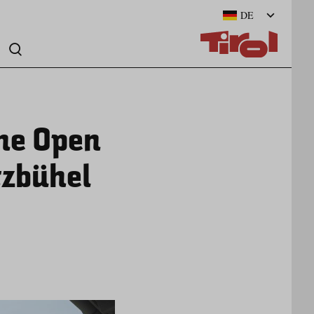
DE
ine Open
tzbühel