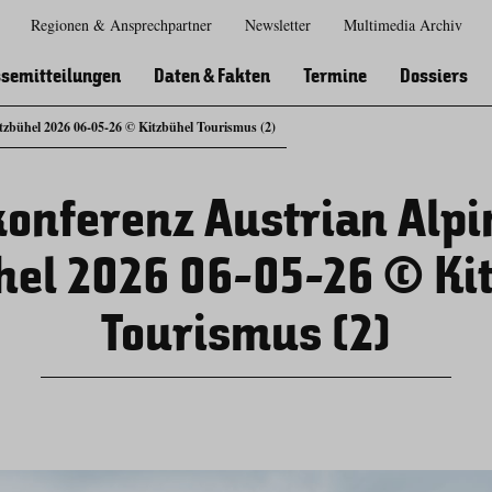
Regionen & Ansprechpartner
Newsletter
Multimedia Archiv
Zur
Zur
Zum
Zum
Suche
Hauptnavigation
Inhaltsbereich
Footer
semitteilungen
Daten & Fakten
Termine
Dossiers
tzbühel 2026 06-05-26 © Kitzbühel Tourismus (2)
onferenz Austrian Alp
hel 2026 06-05-26 © Ki
Tourismus (2)