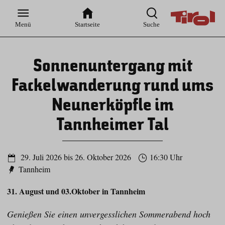
Zur
Zur
Zum
Zum
Suche
Hauptnavigation
Inhaltsbereich
Footer
Menü
Startseite
Suche
Sonnenuntergang mit
Fackelwanderung rund ums
Neunerköpfle im
Tannheimer Tal
29. Juli 2026 bis 26. Oktober 2026
16:30 Uhr
Tannheim
31. August und 03.Oktober in Tannheim
Genießen Sie einen unvergesslichen Sommerabend hoch