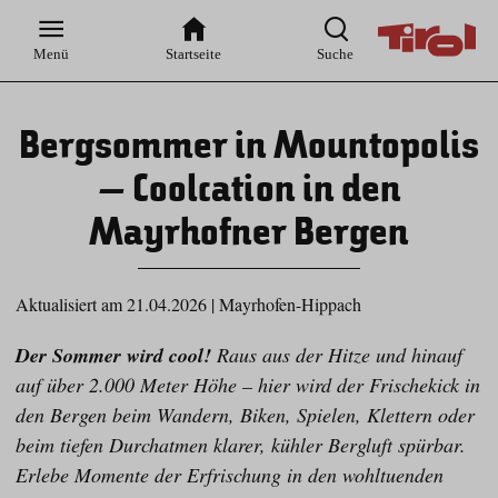
Zur
Zur
Zum
Zum
Suche
Hauptnavigation
Inhaltsbereich
Footer
Menü
Startseite
Suche
Bergsommer in Mountopolis
– Coolcation in den
Mayrhofner Bergen
Aktualisiert am 21.04.2026
|
Mayrhofen-Hippach
Der Sommer wird cool!
Raus aus der Hitze und hinauf
auf über 2.000 Meter Höhe – hier wird der Frischekick in
den Bergen beim Wandern, Biken, Spielen, Klettern oder
beim tiefen Durchatmen klarer, kühler Bergluft spürbar.
Erlebe Momente der Erfrischung in den wohltuenden