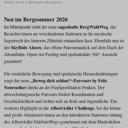
SkyRide Ahorn © Mayrhofner Bergbahnen
Neu im Bergsommer 2026
sagenhafte BergWaldWeg
Im Mittelpunkt steht der neue
, der
Besucher:innen an verschiedenen Stationen in die mystische
Sagenwelt des hinteren Zillertals eintauchen lässt. Ebenfalls neu ist
SkyRide Ahorn
der
, das offene Panoramadeck auf dem Dach der
Ahornbahn. Open-Air Feeling und spektakuläre 360° Aussicht
garantiert!
Für zusätzliche Bewegung und spielerische Herausforderungen
„Beweg dich schlau!“-Parcours by Felix
sorgt der neue
Neureuther
direkt an der FunSportStation Penken. Der
abwechslungsreiche Parcours fördert Koordination und
Geschicklichkeit und richtet sich an Kids und Jugendliche. Ein
AlbertAdler Challenge
weiteres Highlight ist die
, bei der kleine
und große Abenteurer:innen an den interaktiven Stationen entlang
des AlbertAdler ErlebnisWegs gemeinsam mit dem Maskottchen