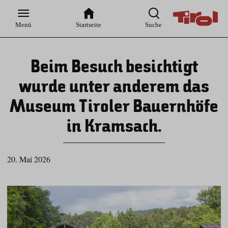
Zur
Zur
Zum
Zum
Suche
Hauptnavigation
Inhaltsbereich
Footer
Menü
Startseite
Suche
Beim Besuch besichtigt
wurde unter anderem das
Museum Tiroler Bauernhöfe
in Kramsach.
20. Mai 2026