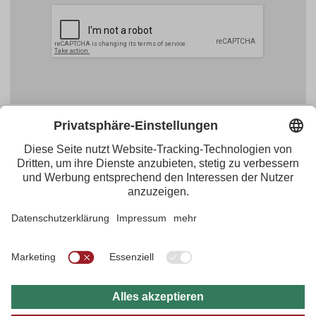
Facebook
YouTube
Blogger
Instagram
Pinterest
Feed
Tirol Werbung
Maria-Theresien-Straße 55 · 6020 Innsbruck
+43.512.5320-656
·
presse@tirol.at
RSS-Feeds
Impressum
Datenschutzerklärung
Barrierefreiheitserklärung
AGBs
FAQs