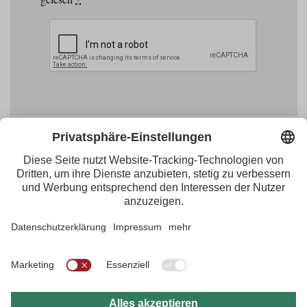
Facebook
YouTube
Blogger
Instagram
Pinterest
Feed
Tirol Werbung
Maria-Theresien-Straße 55 · 6020 Innsbruck
+43.512.5320-656
·
presse@tirol.at
RSS-Feeds
Impressum
Datenschutzerklärung
Barrierefreiheitserklärung