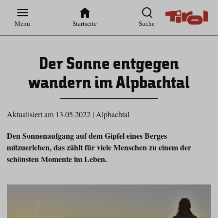
Zur
Zur
Zum
Zum
Suche
Hauptnavigation
Inhaltsbereich
Footer
Menü
Startseite
Suche
Der Sonne entgegen
wandern im Alpbachtal
Aktualisiert am 13.05.2022
|
Alpbachtal
Den Sonnenaufgang auf dem Gipfel eines Berges
mitzuerleben, das zählt für viele Menschen zu einem der
schönsten Momente im Leben.