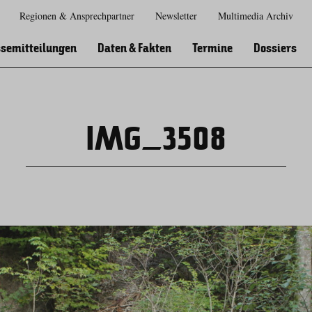
Regionen & Ansprechpartner
Newsletter
Multimedia Archiv
Zur
Zur
Zum
Zum
Suche
Hauptnavigation
Inhaltsbereich
Footer
semitteilungen
Daten & Fakten
Termine
Dossiers
IMG_3508