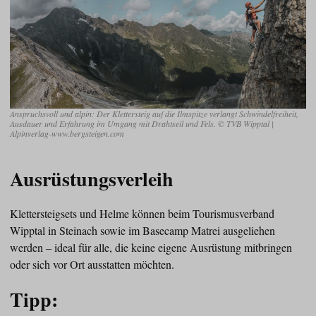
Anspruchsvoll und alpin: Der Klettersteig auf die Ilmspitze verlangt Schwindelfreiheit,
Ausdauer und Erfahrung im Umgang mit Drahtseil und Fels. © TVB Wipptal |
Alpinverlag-www.bergsteigen.com
Ausrüstungsverleih
Klettersteigsets und Helme können beim Tourismusverband
Wipptal in Steinach sowie im Basecamp Matrei ausgeliehen
werden – ideal für alle, die keine eigene Ausrüstung mitbringen
oder sich vor Ort ausstatten möchten.
Tipp: