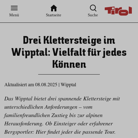
Zur
Zur
Zum
Zum
Suche
Hauptnavigation
Inhaltsbereich
Footer
Menü
Startseite
Suche
Drei Klettersteige im
Wipptal: Vielfalt für jedes
Können
Aktualisiert am 08.08.2025
|
Wipptal
Das Wipptal bietet drei spannende Klettersteige mit
unterschiedlichen Anforderungen – vom
familienfreundlichen Zustieg bis zur alpinen
Herausforderung. Ob Einsteiger oder erfahrener
Bergsportler: Hier findet jeder die passende Tour.