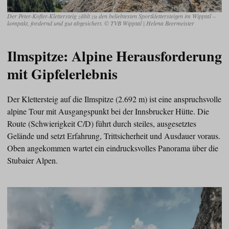
Der Peter-Kofler-Klettersteig zählt zu den beliebtesten Sportklettersteigen im Wipptal –
kompakt, fordernd und gut abgesichert. © TVB Wipptal | Helena Beermeister
Ilmspitze: Alpine Herausforderung
mit Gipfelerlebnis
Der Klettersteig auf die Ilmspitze (2.692 m) ist eine anspruchsvolle
alpine Tour mit Ausgangspunkt bei der Innsbrucker Hütte. Die
Route (Schwierigkeit C/D) führt durch steiles, ausgesetztes
Gelände und setzt Erfahrung, Trittsicherheit und Ausdauer voraus.
Oben angekommen wartet ein eindrucksvolles Panorama über die
Stubaier Alpen.