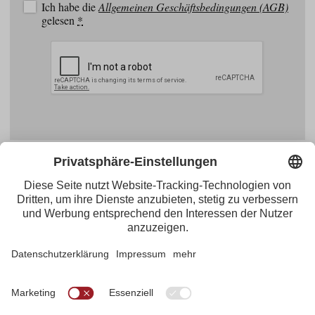
Ich habe die
Allgemeinen Geschäftsbedingungen (AGB)
gelesen
*
Facebook
YouTube
Blogger
Instagram
Pinterest
Feed
Tirol Werbung
Maria-Theresien-Straße 55 · 6020 Innsbruck
+43.512.5320-656
·
presse@tirol.at
RSS-Feeds
Impressum