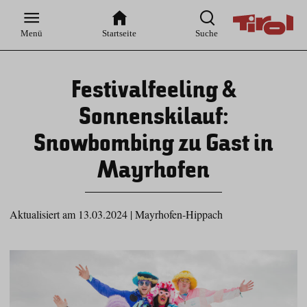
Zur
Zur
Zum
Zum
Suche
Hauptnavigation
Inhaltsbereich
Footer
Menü
Startseite
Suche
Festivalfeeling &
Sonnenskilauf:
Snowbombing zu Gast in
Mayrhofen
Aktualisiert am 13.03.2024
|
Mayrhofen-Hippach