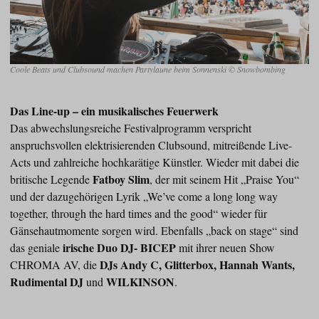
Coole Beats und Clubsound machen Partylaune beim Sonnenski © Snowbombing
Das Line-up – ein musikalisches Feuerwerk
Das abwechslungsreiche Festivalprogramm verspricht
anspruchsvollen elektrisierenden Clubsound, mitreißende Live-
Acts und zahlreiche hochkarätige Künstler. Wieder mit dabei die
Fatboy Slim
britische Legende
, der mit seinem Hit „Praise You“
und der dazugehörigen Lyrik „We’ve come a long long way
together, through the hard times and the good“ wieder für
Gänsehautmomente sorgen wird. Ebenfalls „back on stage“ sind
irische Duo DJ- BICEP
das geniale
mit ihrer neuen Show
DJs Andy C, Glitterbox, Hannah Wants,
CHROMA AV, die
Rudimental DJ
WILKINSON
und
.