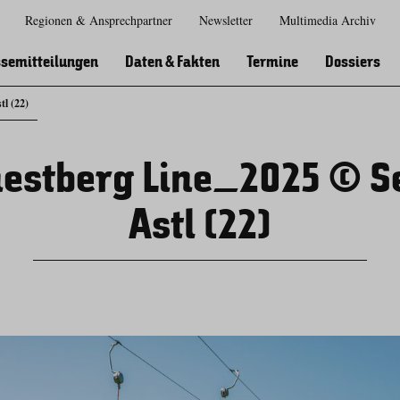
Regionen & Ansprechpartner
Newsletter
Multimedia Archiv
Zur
Zur
Zum
Zum
Suche
Hauptnavigation
Inhaltsbereich
Footer
semitteilungen
Daten & Fakten
Termine
Dossiers
l (22)
estberg Line_2025 © S
Astl (22)