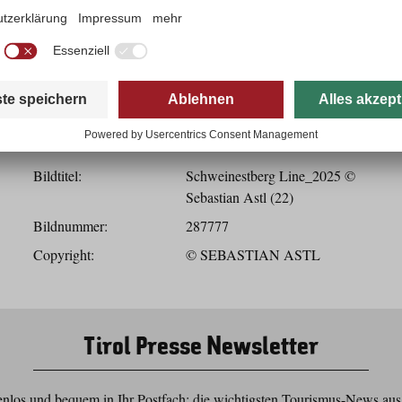
Herunterladen
Bilddaten
Bildtitel:
Schweinestberg Line_2025 ©
Sebastian Astl (22)
Bildnummer:
287777
Copyright:
© SEBASTIAN ASTL
Tirol Presse Newsletter
nlos und bequem in Ihr Postfach: die wichtigsten Tourismus-News aus