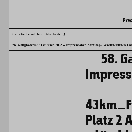
Pres
Sie befinden sich hier:
Startseite
58. Ganghoferlauf Leutasch 2025 – Impressionen Samstag- Gewinnerinnen Lang
58. G
Impress
43km_Fr
Platz 2 