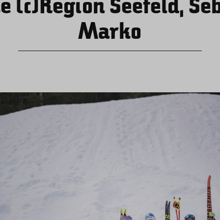
e (c)Region Seefeld, Se
Marko