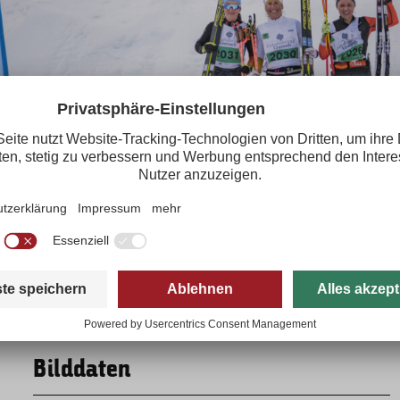
nghoferlaufs in Leutasch, Tirol am 02. März 2025.
Herunterladen
Bilddaten