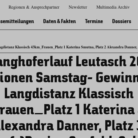
Regionen & Ansprechpartner
Newsletter
Multimedia Archiv
Zur
Zur
Zum
Zum
Suche
Hauptnavigation
Inhaltsbereich
Footer
semitteilungen
Daten & Fakten
Termine
Dossiers
distanz Klassisch 43km_Frauen_Platz 1 Katerina Smutna, Platz 2 Alexandra Danner, Pl
anghoferlauf Leutasch 
ionen Samstag- Gewin
Langdistanz Klassisch
auen_Platz 1 Katerina
Alexandra Danner, Platz 