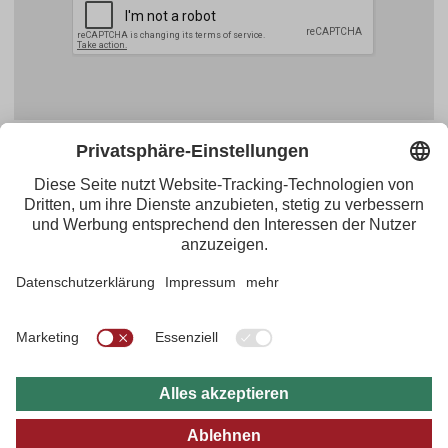
Facebook
YouTube
Blogger
Instagram
Pinterest
Feed
Tirol Werbung
Maria-Theresien-Straße 55 · 6020 Innsbruck
+43.512.5320-656
·
presse@tirol.at
RSS-Feeds
Impressum
Datenschutzerklärung
Barrierefreiheitserklärung
AGBs
FAQs
Bildarchiv
B2B