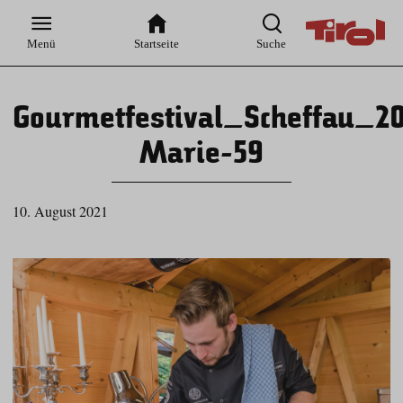
Zur
Zur
Zum
Zum
Suche
Hauptnavigation
Inhaltsbereich
Footer
Menü
Startseite
Suche
Gourmetfestival_Scheffau_20
Marie-59
10. August 2021