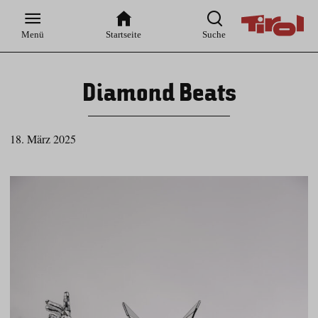
Zur
Zur
Zum
Zum
Suche
Hauptnavigation
Inhaltsbereich
Footer
Menü
Startseite
Suche
Diamond Beats
18. März 2025