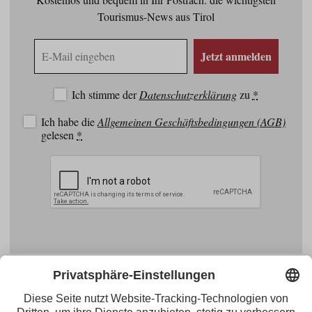
Tourismus-News aus Tirol
E-
Jetzt anmelden
Mail
Adresse
Ich stimme der
Datenschutzerklärung
zu
*
Ich habe die
Allgemeinen Geschäftsbedingungen (AGB)
gelesen
*
Facebook
YouTube
Blogger
Instagram
Pinterest
Feed