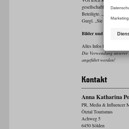
gesellschaftlicher Werte.
Beteiligte. „Die beiden V
Gurgl. „Sie verbinden Me
Bilder und Infos:
Alles Infos finden Sie
HI
Die Verwendung unserer B
angeführt werden!
Kontakt
Anna Katharina P
PR, Media & Influencer 
Ötztal Tourismus
Achweg 5
6450 Sölden