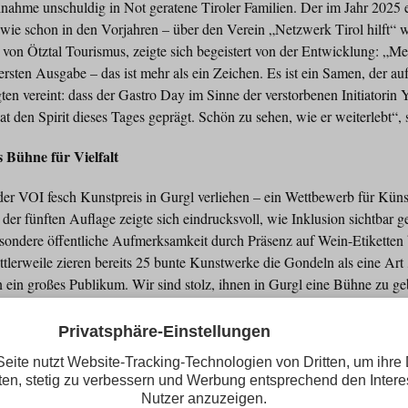
eilnahme unschuldig in Not geratene Tiroler Familien. Der im Jahr 2025 
wie schon in den Vorjahren – über den Verein „Netzwerk Tirol hilft“ 
von Ötztal Tourismus, zeigte sich begeistert von der Entwicklung: „Meh
ersten Ausgabe – das ist mehr als ein Zeichen. Es ist ein Samen, der au
igten vereint: dass der Gastro Day im Sinne der verstorbenen Initiatori
at den Spirit dieses Tages geprägt. Schön zu sehen, wie er weiterlebt“,
s Bühne für Vielfalt
r VOI fesch Kunstpreis in Gurgl verliehen – ein Wettbewerb für Künst
er fünften Auflage zeigte sich eindrucksvoll, wie Inklusion sichtbar
sondere öffentliche Aufmerksamkeit durch Präsenz auf Wein-Etiketten 
tlerweile zieren bereits 25 bunte Kunstwerke die Gondeln als eine Ar
 ein großes Publikum. Wir sind stolz, ihnen in Gurgl eine Bühne zu g
rer der Liftgesellschaft Obergurgl.
ichtbarkeit
kreative Ausdruckskraft – Gurgl zeigt, wie Tourismus hinauswirken kann.
d langjähriger Gastgeber des Tiroler Gastro Days wird der Ort zum Ka