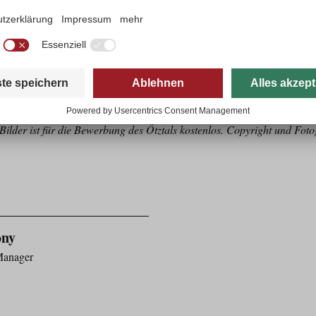
 Sichtbarkeit, Solidarität und Engagement werden so zu bleibenden Erle
eranstaltungen stehen exemplarisch für unsere Haltung“, resümiert Luka
nschen, schaffen Räume für Inklusion und zeigen, wie viel wir geme
ER
und eine Bildsammlung finden Sie
HIER
.
ilder ist für die Bewerbung des Ötztals kostenlos. Copyright und Fot
ony
Manager