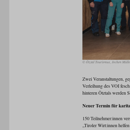
© Ötztal Tourismus, Jochen Müll
Zwei Veranstaltungen, ge
Verleihung des VOI fesch
hinteren Ötztals werden So
Neuer Termin für karita
150 Teilnehmer:innen ver
„Tiroler Wirt:innen helfe