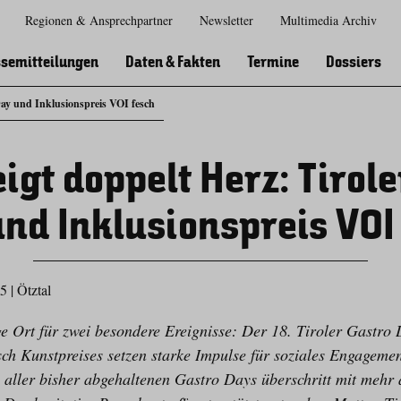
Regionen & Ansprechpartner
Newsletter
Multimedia Archiv
Zur
Zur
Zum
Zum
Suche
Hauptnavigation
Inhaltsbereich
Footer
semitteilungen
Daten & Fakten
Termine
Dossiers
Day und Inklusionspreis VOI fesch
igt doppelt Herz: Tirol
nd Inklusionspreis VOI
25
|
Ötztal
e Ort für zwei besondere Ereignisse: Der 18. Tiroler Gastro
sch Kunstpreises setzen starke Impulse für soziales Engagemen
ler bisher abgehaltenen Gastro Days überschritt mit mehr 