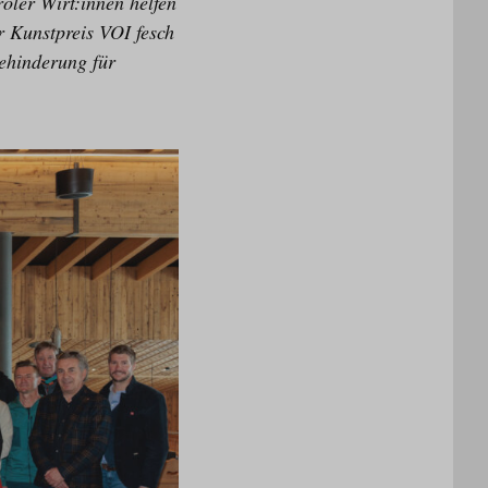
roler Wirt:innen helfen
er Kunstpreis VOI fesch
ehinderung für