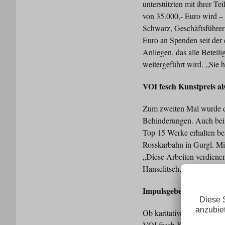
unterstützten mit ihrer T
von 35.000,- Euro wird – 
Schwarz, Geschäftsführer 
Euro an Spenden seit der 
Anliegen, das alle Beteil
weitergeführt wird. „Sie h
VOI fesch Kunstpreis al
Zum zweiten Mal wurde de
Behinderungen. Auch bei d
Top 15 Werke erhalten be
Rosskarbahn in Gurgl. Mit
„Diese Arbeiten verdienen
Hanselitsch, Geschäftsfüh
Impulsgeber für mehr S
Ob karitative Hilfe oder 
VOI fesch Kunstpreises un