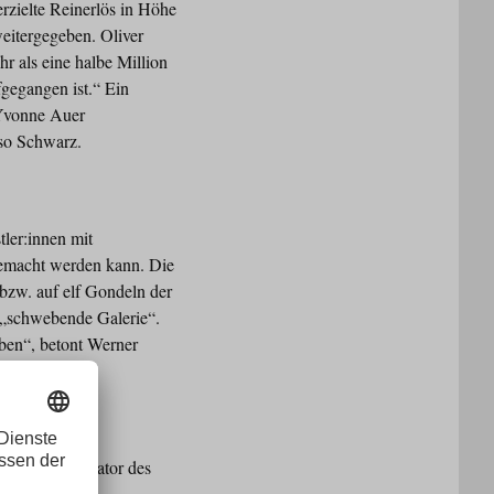
erzielte Reinerlös in Höhe
weitergegeben. Oliver
r als eine halbe Million
fgegangen ist.“ Ein
n Yvonne Auer
 so Schwarz.
ler:innen mit
 gemacht werden kann. Die
bzw. auf elf Gondeln der
t „schwebende Galerie“.
eben“, betont Werner
 Als Mit-Initiator des
talysator