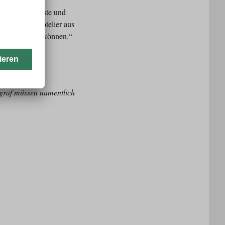
bnissen für Gäste und
s Scheiber, Hotelier aus
insam bewegen können.“
ograf müssen namentlich