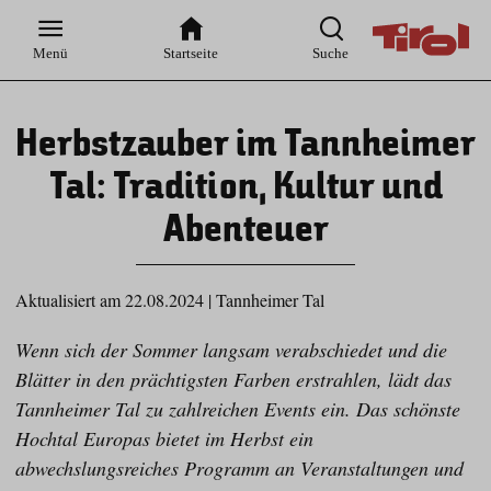
Zur
Zur
Zum
Zum
Suche
Hauptnavigation
Inhaltsbereich
Footer
Menü
Startseite
Suche
Herbstzauber im Tannheimer
Tal: Tradition, Kultur und
Abenteuer
Aktualisiert am 22.08.2024
|
Tannheimer Tal
Wenn sich der Sommer langsam verabschiedet und die
Blätter in den prächtigsten Farben erstrahlen, lädt das
Tannheimer Tal zu zahlreichen Events ein. Das schönste
Hochtal Europas bietet im Herbst ein
abwechslungsreiches Programm an Veranstaltungen und