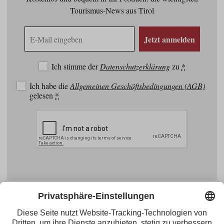
Tourismus-News aus Tirol
E-
Jetzt anmelden
Mail
Adresse
Ich stimme der
Datenschutzerklärung
zu
*
Ich habe die
Allgemeinen Geschäftsbedingungen (AGB)
gelesen
*
Facebook
YouTube
Blogger
Instagram
Pinterest
Feed