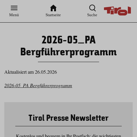
Zur
Zur
Zum
Zum
Suche
Hauptnavigation
Inhaltsbereich
Footer
Menü
Startseite
Suche
2026-05_PA
Bergführerprogramm
Aktualisiert am 26.05.2026
2026-05_PA Bergführerprogramm
Tirol Presse Newsletter
Kostenlos und bequem in Ihr Postfach: die wichtigsten