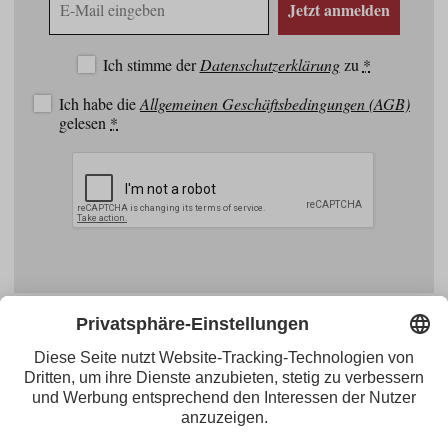
Jetzt anmelden
Mail
Adresse
Ich stimme der
Datenschutzerklärung
zu
*
Ich habe die
Allgemeinen Geschäftsbedingungen (AGB)
gelesen
*
Facebook
YouTube
Blogger
Instagram
Pinterest
Feed
Tirol Werbung
Maria-Theresien-Straße 55 · 6020 Innsbruck