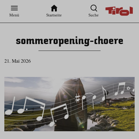
Zur
Zur
Zum
Zum
Suche
Hauptnavigation
Inhaltsbereich
Footer
Menü
Startseite
Suche
sommeropening-choere
21. Mai 2026