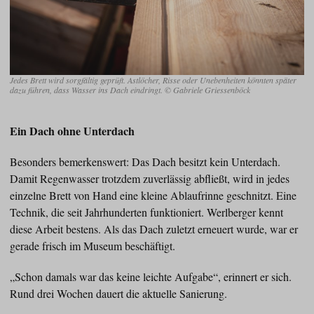
Jedes Brett wird sorgfältig geprüft. Astlöcher, Risse oder Unebenheiten könnten später
dazu führen, dass Wasser ins Dach eindringt. © Gabriele Griessenböck
Ein Dach ohne Unterdach
Besonders bemerkenswert: Das Dach besitzt kein Unterdach.
Damit Regenwasser trotzdem zuverlässig abfließt, wird in jedes
einzelne Brett von Hand eine kleine Ablaufrinne geschnitzt. Eine
Technik, die seit Jahrhunderten funktioniert. Werlberger kennt
diese Arbeit bestens. Als das Dach zuletzt erneuert wurde, war er
gerade frisch im Museum beschäftigt.
„Schon damals war das keine leichte Aufgabe“, erinnert er sich.
Rund drei Wochen dauert die aktuelle Sanierung.