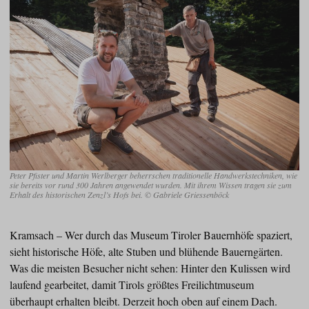
Peter Pfister und Martin Werlberger beherrschen traditionelle Handwerkstechniken, wie
sie bereits vor rund 300 Jahren angewendet wurden. Mit ihrem Wissen tragen sie zum
Erhalt des historischen Zenzl’s Hofs bei. © Gabriele Griessenböck
Kramsach – Wer durch das Museum Tiroler Bauernhöfe spaziert,
sieht historische Höfe, alte Stuben und blühende Bauerngärten.
Was die meisten Besucher nicht sehen: Hinter den Kulissen wird
laufend gearbeitet, damit Tirols größtes Freilichtmuseum
überhaupt erhalten bleibt. Derzeit hoch oben auf einem Dach.