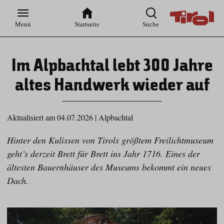
Zur
Zur
Zum
Zum
Suche
Hauptnavigation
Inhaltsbereich
Footer
Menü
Startseite
Suche
Im Alpbachtal lebt 300 Jahre
altes Handwerk wieder auf
Aktualisiert am 04.07.2026
|
Alpbachtal
Hinter den Kulissen von Tirols größtem Freilichtmuseum
geht’s derzeit Brett für Brett ins Jahr 1716. Eines der
ältesten Bauernhäuser des Museums bekommt ein neues
Dach.