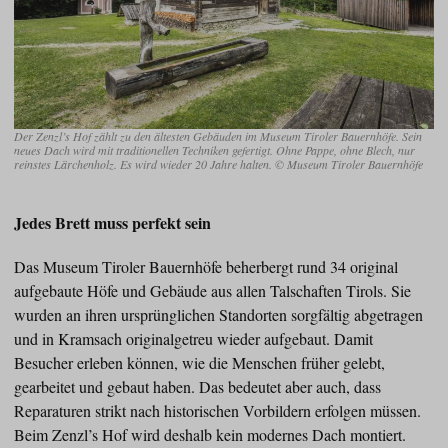
Der Zenzl’s Hof zählt zu den ältesten Gebäuden im Museum Tiroler Bauernhöfe. Sein
neues Dach wird mit traditionellen Techniken gefertigt. Ohne Pappe, ohne Blech, nur
reinstes Lärchenholz. Es wird wieder 20 Jahre halten. © Museum Tiroler Bauernhöfe
Jedes Brett muss perfekt sein
Das Museum Tiroler Bauernhöfe beherbergt rund 34 original
aufgebaute Höfe und Gebäude aus allen Talschaften Tirols. Sie
wurden an ihren ursprünglichen Standorten sorgfältig abgetragen
und in Kramsach originalgetreu wieder aufgebaut. Damit
Besucher erleben können, wie die Menschen früher gelebt,
gearbeitet und gebaut haben. Das bedeutet aber auch, dass
Reparaturen strikt nach historischen Vorbildern erfolgen müssen.
Beim Zenzl’s Hof wird deshalb kein modernes Dach montiert.