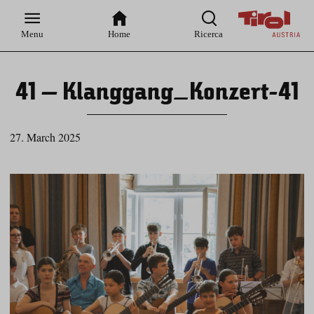
Zur
Zur
Zum
Zum
Suche
Hauptnavigation
Inhaltsbereich
Footer
Menu
Home
Ricerca
41 – Klanggang_Konzert-41
27. March 2025