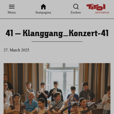
Zur
Zur
Zum
Zum
Suche
Hauptnavigation
Inhaltsbereich
Footer
Menu
Startpagina
Zoeken
41 – Klanggang_Konzert-41
27. March 2025