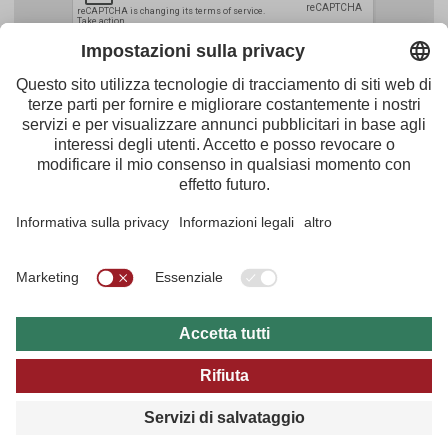
Facebook
Youtube
Instagram
Pinterest
Feed
Tirol Werbung
Maria-Theresien-Straße 55 · 6020 Innsbruck
+43.512.5320-656
·
presse@tirol.at
RSS Notizie
Note redazionali
Protezione dei dati
Condizioni Generali d'Utilizzo
Archivio multi media
B2B
Guida del Tirolo
Impostazioni sulla privacy