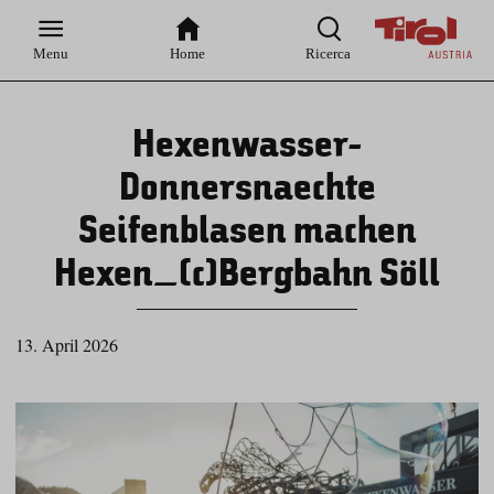
Zur
Zur
Zum
Zum
Suche
Hauptnavigation
Inhaltsbereich
Footer
Menu
Home
Ricerca
Hexenwasser-
Donnersnaechte
Seifenblasen machen
Hexen_(c)Bergbahn Söll
13. April 2026