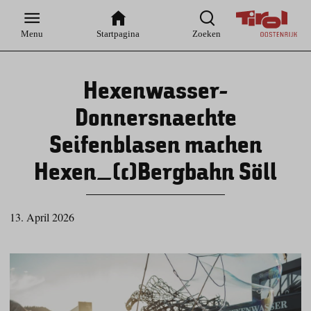
Zur
Zur
Zum
Zum
Suche
Hauptnavigation
Inhaltsbereich
Footer
Menu
Startpagina
Zoeken
Hexenwasser-
Donnersnaechte
Seifenblasen machen
Hexen_(c)Bergbahn Söll
13. April 2026