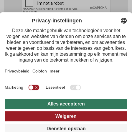
Facebook
Youtube
Instagram
Pinterest
Feed
Tirol Werbung
Maria-Theresien-Straße 55 · 6020 Innsbruck
+43.512.5320-656
·
presse@tirol.at
RSS-feeds
Impressum
Gegevensbescherming
Algemene voorwaarden
Multimedia-archief
B2B
Online Reisgids
Privacy-instellingen