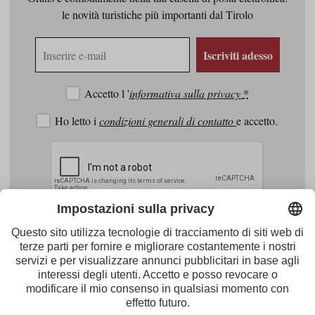
le novità turistiche più importanti dal Tirolo
Indirizzo
Iscriviti adesso
e-
mail
Accetto l '
informativa sulla privacy
*
Ho letto i
condizioni generali di contatto
e accetto.
Facebook
Youtube
Instagram
Pinterest
Feed