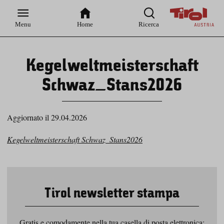
Zur
Zur
Zum
Zum
Suche
Hauptnavigation
Inhaltsbereich
Footer
Menu
Home
Ricerca
Kegelweltmeisterschaft
Schwaz_Stans2026
Aggiornato il 29.04.2026
Kegelweltmeisterschaft Schwaz_Stans2026
Tirol newsletter stampa
Gratis e comodamente nella tua casella di posta elettronica: