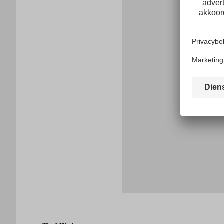
G
E-
mailadres