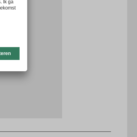
ol
melden