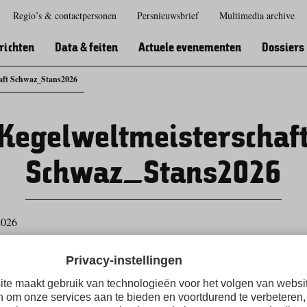
Regio’s & contactpersonen
Persnieuwsbrief
Multimedia archive
Zur
Zur
Zum
Zum
Suche
Hauptnavigation
Inhaltsbereich
Footer
richten
Data & feiten
Actuele evenementen
Dossiers
haft Schwaz_Stans2026
Kegelweltmeisterschaf
Schwaz_Stans2026
2026
Schwaz_Stans2026