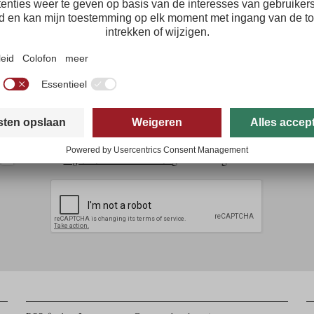
Tirol persnieuwsbrief
ratis en snel in uw mailbox: het belangrijkste toeristische nieuws uit Tir
Nu aan
Ik ga akkoord met het
privacybeleid
*
Ik heb de
Algemene voorwaarden
gelezen en ga hiermee akkoord.