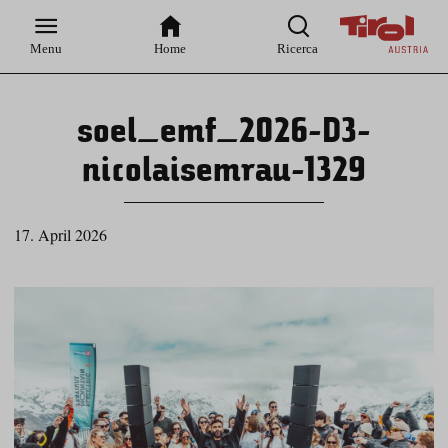
Zur
Zur
Zum
Zum
Suche
Hauptnavigation
Inhaltsbereich
Footer
Menu
Home
Ricerca
soel_emf_2026-D3-
nicolaisemrau-1329
17. April 2026