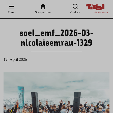
Zur
Zur
Zum
Zum
Suche
Hauptnavigation
Inhaltsbereich
Footer
Menu
Startpagina
Zoeken
soel_emf_2026-D3-
nicolaisemrau-1329
17. April 2026