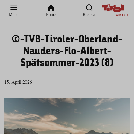
Zur
Zur
Zum
Zum
Suche
Hauptnavigation
Inhaltsbereich
Footer
Menu
Home
Ricerca
©-TVB-Tiroler-Oberland-
Nauders-Flo-Albert-
Spätsommer-2023 (8)
15. April 2026