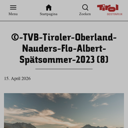
Zur
Zur
Zum
Zum
Suche
Hauptnavigation
Inhaltsbereich
Footer
Menu
Startpagina
Zoeken
©-TVB-Tiroler-Oberland-
Nauders-Flo-Albert-
Spätsommer-2023 (8)
15. April 2026