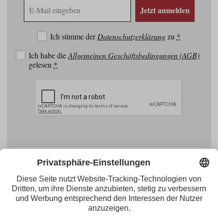
E-
Jetzt anmelden
Mail
Adresse
Ich stimme der
Datenschutzerklärung
zu
*
Ich habe die
Allgemeinen Geschäftsbedingungen (AGB)
gelesen
*
Facebook
YouTube
Blogger
Instagram
Pinterest
Feed
Tirol Werbung
Maria-Theresien-Straße 55 · 6020 Innsbruck