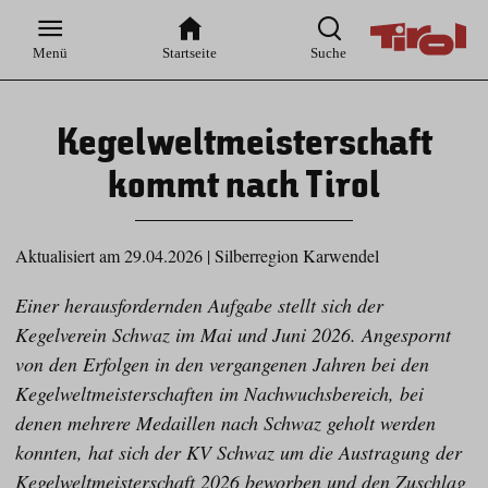
Zur
Zur
Zum
Zum
Suche
Hauptnavigation
Inhaltsbereich
Footer
Menü
Startseite
Suche
Kegelweltmeisterschaft
kommt nach Tirol
Aktualisiert am 29.04.2026
|
Silberregion Karwendel
Einer herausfordernden Aufgabe stellt sich der
Kegelverein Schwaz im Mai und Juni 2026. Angespornt
von den Erfolgen in den vergangenen Jahren bei den
Kegelweltmeisterschaften im Nachwuchsbereich, bei
denen mehrere Medaillen nach Schwaz geholt werden
konnten, hat sich der KV Schwaz um die Austragung der
Kegelweltmeisterschaft 2026 beworben und den Zuschlag