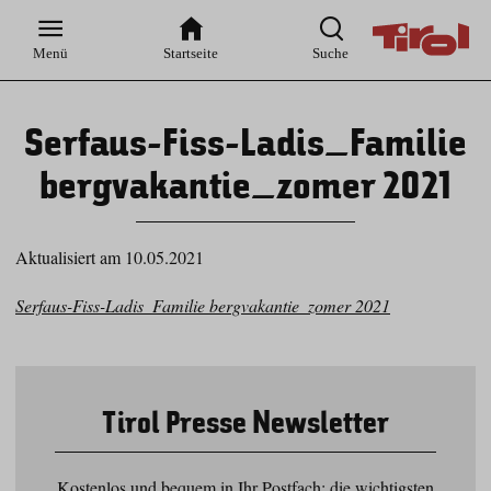
Zur
Zur
Zum
Zum
Suche
Hauptnavigation
Inhaltsbereich
Footer
Menü
Startseite
Suche
Serfaus-Fiss-Ladis_Familie
bergvakantie_zomer 2021
Aktualisiert am 10.05.2021
Serfaus-Fiss-Ladis_Familie bergvakantie_zomer 2021
Tirol Presse Newsletter
Kostenlos und bequem in Ihr Postfach: die wichtigsten