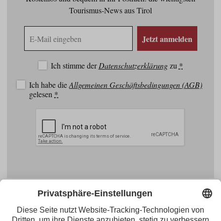
Tourismus-News aus Tirol
E-
Jetzt anmelden
Mail
Adresse
Ich stimme der
Datenschutzerklärung
zu
*
Ich habe die
Allgemeinen Geschäftsbedingungen (AGB)
gelesen
*
Facebook
YouTube
Blogger
Instagram
Pinterest
Feed