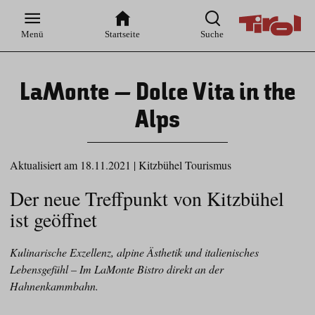
Zur
Zur
Zum
Zum
Suche
Hauptnavigation
Inhaltsbereich
Footer
Menü
Startseite
Suche
LaMonte – Dolce Vita in the
Alps
Aktualisiert am 18.11.2021
|
Kitzbühel Tourismus
Der neue Treffpunkt von Kitzbühel
ist geöffnet
Kulinarische Exzellenz, alpine Ästhetik und italienisches
Lebensgefühl – Im LaMonte Bistro direkt an der
Hahnenkammbahn.