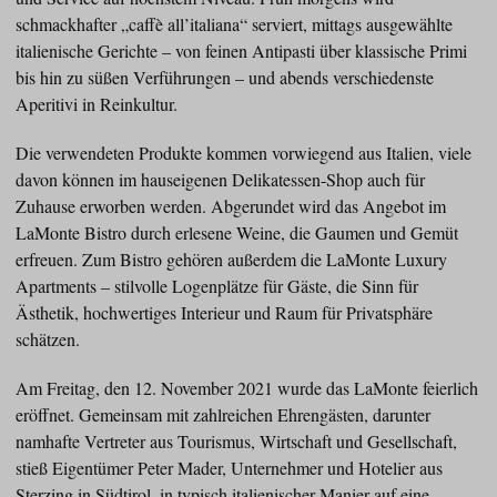
schmackhafter „caffè all’italiana“ serviert, mittags ausgewählte
italienische Gerichte – von feinen Antipasti über klassische Primi
bis hin zu süßen Verführungen – und abends verschiedenste
Aperitivi in Reinkultur.
Die verwendeten Produkte kommen vorwiegend aus Italien, viele
davon können im hauseigenen Delikatessen-Shop auch für
Zuhause erworben werden. Abgerundet wird das Angebot im
LaMonte Bistro durch erlesene Weine, die Gaumen und Gemüt
erfreuen. Zum Bistro gehören außerdem die LaMonte Luxury
Apartments – stilvolle Logenplätze für Gäste, die Sinn für
Ästhetik, hochwertiges Interieur und Raum für Privatsphäre
schätzen.
Am Freitag, den 12. November 2021 wurde das LaMonte feierlich
eröffnet. Gemeinsam mit zahlreichen Ehrengästen, darunter
namhafte Vertreter aus Tourismus, Wirtschaft und Gesellschaft,
stieß Eigentümer Peter Mader, Unternehmer und Hotelier aus
Sterzing in Südtirol, in typisch italienischer Manier auf eine