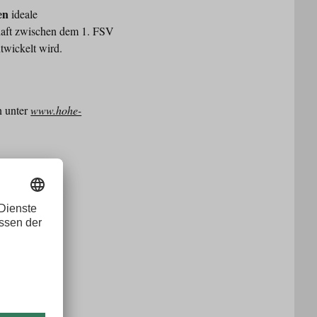
en
ideale
chaft zwischen dem 1. FSV
twickelt wird.
n unter
www.hohe-