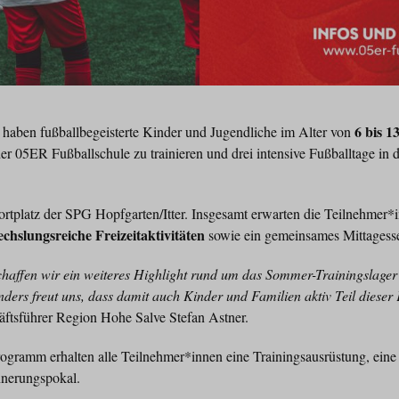
6 bis 1
haben fußballbegeisterte Kinder und Jugendliche im Alter von
 der 05ER Fußballschule zu trainieren und drei intensive Fußballtage in
ortplatz der SPG Hopfgarten/Itter. Insgesamt erwarten die Teilnehmer
chslungsreiche Freizeitaktivitäten
sowie ein gemeinsames Mittagesse
affen wir ein weiteres Highlight rund um das Sommer-Trainingslager
ders freut uns, dass damit auch Kinder und Familien aktiv Teil diese
häftsführer Region Hohe Salve Stefan Astner.
gramm erhalten alle Teilnehmer*innen eine Trainingsausrüstung, eine 
nnerungspokal.