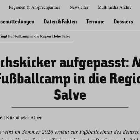
Regionen & Ansprechpartner
Newsletter
Multimedia Archiv
Zur
Zur
Zum
Zum
Suche
Hauptnavigation
Inhaltsbereich
Footer
semitteilungen
Daten & Fakten
Termine
Dossiers
ingt Fußballcamp in die Region Hohe Salve
hskicker aufgepasst: 
Fußballcamp in die Reg
Salve
26
|
Kitzbüheler Alpen
 wird im Sommer 2026 erneut zur Fußballheimat des deutsche