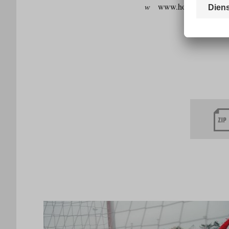
w
www.hohe-salve.com