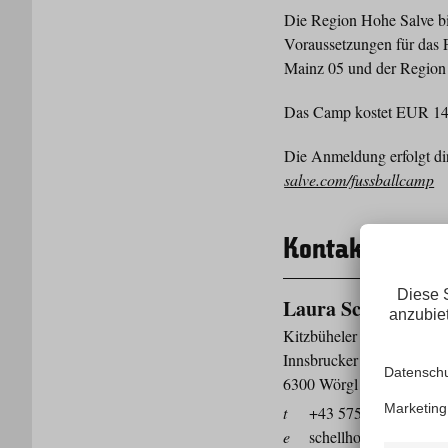
Die Region Hohe Salve bi
Voraussetzungen für das F
Mainz 05 und der Region H
Das Camp kostet EUR 14
Die Anmeldung erfolgt di
salve.com/fussballcamp
Kontakt
Laura Schellhorn
Kitzbüheler Alpen – Reg
Innsbrucker Straße 1
6300 Wörgl
t
+43 57507 7015
e
schellhorn@hohe-sal