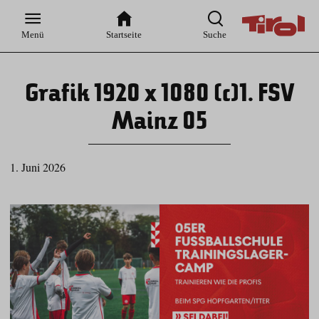
Zur
Zur
Zum
Zum
Suche
Hauptnavigation
Inhaltsbereich
Footer
Menü
Startseite
Suche
Grafik 1920 x 1080 (c)1. FSV
Mainz 05
1. Juni 2026