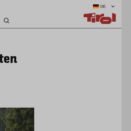
DE
iten