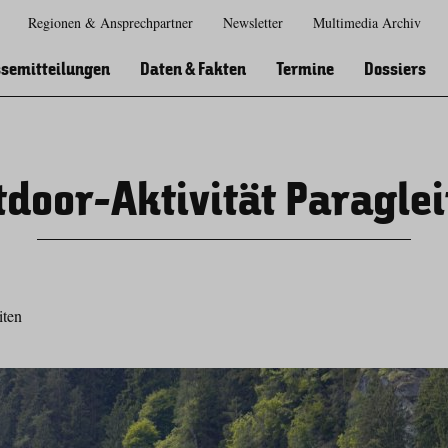
Regionen & Ansprechpartner
Newsletter
Multimedia Archiv
Zur
Zur
Zum
Zum
Suche
Hauptnavigation
Inhaltsbereich
Footer
semitteilungen
Daten & Fakten
Termine
Dossiers
door-Aktivität Paragle
iten