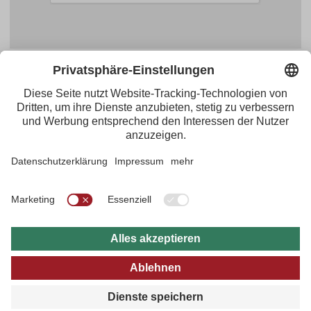
Facebook
YouTube
Blogger
Instagram
Pinterest
Feed
Tirol Werbung
Maria-Theresien-Straße 55 · 6020 Innsbruck
+43.512.5320-656
·
presse@tirol.at
RSS-Feeds
Impressum
Datenschutzerklärung
Barrierefreiheitserklärung
AGBs
FAQs
Bildarchiv
B2B
tirol.at
Datenschutz Einstellungen