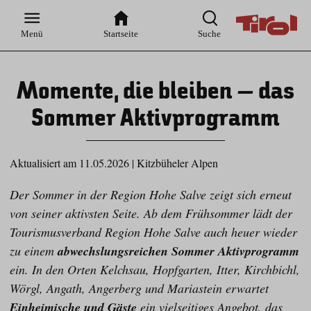
Zur
Zur
Zum
Zum
Suche
Hauptnavigation
Inhaltsbereich
Footer
Menü
Startseite
Suche
Momente, die bleiben – das
Sommer Aktivprogramm
Aktualisiert am 11.05.2026
|
Kitzbüheler Alpen
Der Sommer in der Region Hohe Salve zeigt sich erneut
von seiner aktivsten Seite. Ab dem Frühsommer lädt der
Tourismusverband Region Hohe Salve auch heuer wieder
zu einem
abwechslungsreichen Sommer Aktivprogramm
ein. In den Orten Kelchsau, Hopfgarten, Itter, Kirchbichl,
Wörgl, Angath, Angerberg und Mariastein erwartet
Einheimische und Gäste
ein vielseitiges Angebot, das