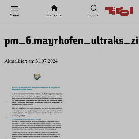
Zur
Zur
Zum
Zum
Suche
Hauptnavigation
Inhaltsbereich
Footer
Menü
Startseite
Suche
pm_6.mayrhofen_ultraks_zil
Aktualisiert am 31.07.2024