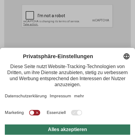
Facebook
YouTube
Blogger
Instagram
Pinterest
Feed
Tirol Werbung
Maria-Theresien-Straße 55 · 6020 Innsbruck
+43.512.5320-656
·
presse@tirol.at
RSS-Feeds
Impressum
Datenschutzerklärung
Barrierefreiheitserklärung
AGBs
FAQs