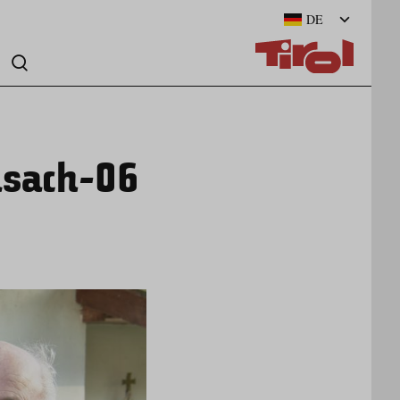
DE
sach-06