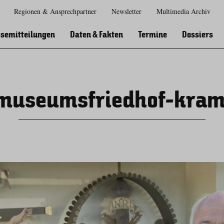
Regionen & Ansprechpartner
Newsletter
Multimedia Archiv
Zur
Zur
Zum
Zum
Suche
Hauptnavigation
Inhaltsbereich
Footer
semitteilungen
Daten & Fakten
Termine
Dossiers
-museumsfriedhof-kram