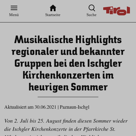
Zur
Zur
Zum
Zum
Suche
Hauptnavigation
Inhaltsbereich
Footer
Menü
Startseite
Suche
Musikalische Highlights
regionaler und bekannter
Gruppen bei den Ischgler
Kirchenkonzerten im
heurigen Sommer
Aktualisiert am 30.06.2021
|
Paznaun-Ischgl
Von 2. Juli bis 25. August finden diesen Sommer wieder
die Ischgler Kirchenkonzerte in der Pfarrkirche St.