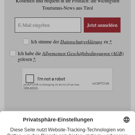
Kostenlos und bequem in Ihr Postfach: die wichtigsten
Tourismus-News aus Tirol
E-
Jetzt anmelden
Mail
Adresse
Ich stimme der
Datenschutzerklärung
zu
*
Ich habe die
Allgemeinen Geschäftsbedingungen (AGB)
gelesen
*
Facebook
YouTube
Blogger
Instagram
Pinterest
Feed