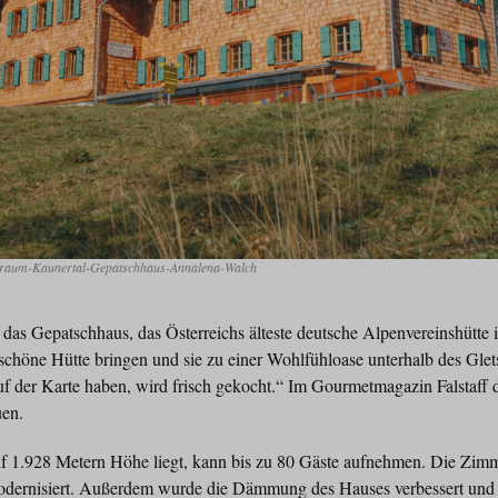
sraum-Kaunertal-Gepatschhaus-Annalena-Walch
r das Gepatschhaus, das Österreichs älteste deutsche Alpenvereinshütte 
schöne Hütte bringen und sie zu einer Wohlfühloase unterhalb des Gle
uf der Karte haben, wird frisch gekocht.“ Im Gourmetmagazin Falstaff d
uen.
f 1.928 Metern Höhe liegt, kann bis zu 80 Gäste aufnehmen. Die Zimme
odernisiert. Außerdem wurde die Dämmung des Hauses verbessert und 