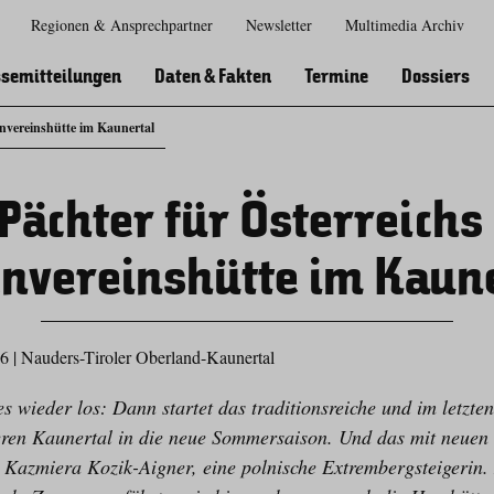
Regionen & Ansprechpartner
Newsletter
Multimedia Archiv
Zur
Zur
Zum
Zum
Suche
Hauptnavigation
Inhaltsbereich
Footer
semitteilungen
Daten & Fakten
Termine
Dossiers
envereinshütte im Kaunertal
Pächter für Österreichs 
nvereinshütte im Kaun
26
|
Nauders-Tiroler Oberland-Kaunertal
s wieder los: Dann startet das traditionsreiche und im letzte
ren Kaunertal in die neue Sommersaison. Und das mit neuen
 Kazmiera Kozik-Aigner, eine polnische Extrembergsteigerin. M