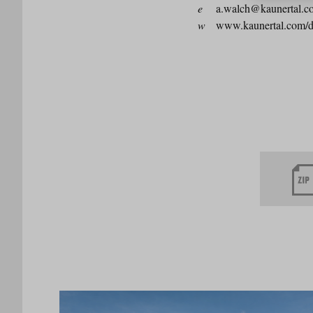
e
a.walch@kaunertal.c
w
www.kaunertal.com/