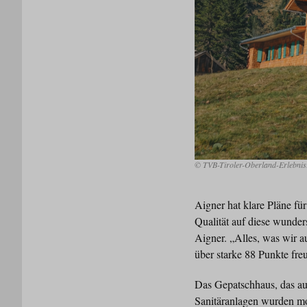
© TVB-Tiroler-Oberland-Erlebni
Aigner hat klare Pläne fü
Qualität auf diese wunder
Aigner. „Alles, was wir a
über starke 88 Punkte fre
Das Gepatschhaus, das au
Sanitäranlagen wurden m