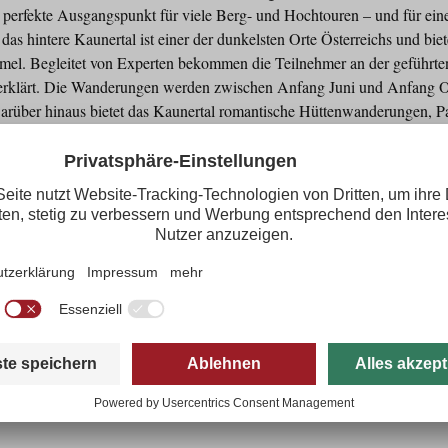
r perfekte Ausgangspunkt für viele Berg- und Hochtouren – und für ei
s hintere Kaunertal ist einer der dunkelsten Orte Österreichs und biet
mel. Begleitet von Experten bekommen die Teilnehmer an der geführte
 erklärt. Die Wanderungen werden zwischen Anfang Juni und Anfang 
Darüber hinaus bietet das Kaunertal romantische Hüttenwanderungen
 die zahlreichen 3.000er mit den Kaunertaler Bergführern.
epatschhaus.at
und
www.kaunertal.com/de/Nachhaltigkeit/Gelebte-
anderungen