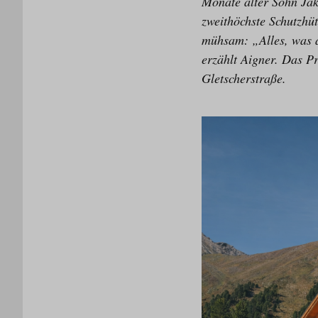
Monate alter Sohn Jak
zweithöchste Schutzhü
mühsam: „Alles, was a
erzählt Aigner. Das Pr
Gletscherstraße.