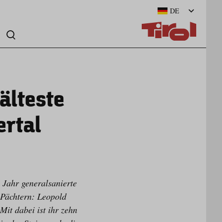
DE
älteste
ertal
n Jahr generalsanierte
 Pächtern: Leopold
it dabei ist ihr zehn