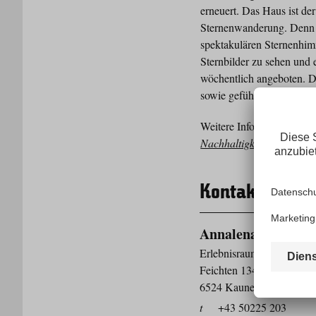
erneuert. Das Haus ist de
Sternenwanderung. Denn da
spektakulären Sternenhim
Sternbilder zu sehen und
wöchentlich angeboten. 
sowie geführte Touren auf
Weitere Infos unter:
www.g
Nachhaltigkeit/Sternenw
Kontakt
Annalena Walch
Erlebnisraum Kaunertal
Feichten 134
6524 Kaunertal
t
+43 50225 203