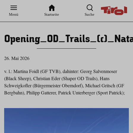
Zur
Zur
Zum
Zum
Suche
Hauptnavigation
Inhaltsbereich
Footer
Menü
Startseite
Suche
Opening_OD_Trails_(c)_Nata
26. Mai 2026
v. l.: Martina Foidl (GF TVB), dahinter: Georg Salvenmoser
(Black Sheep), Christian Eder (Shaper OD Trails), Hans
Schweigkofler (Bürgermeister Oberndorf), Michael Gritsch (GF
Bergbahn), Philipp Gatterer, Patrick Unterberger (Sport Patrick);