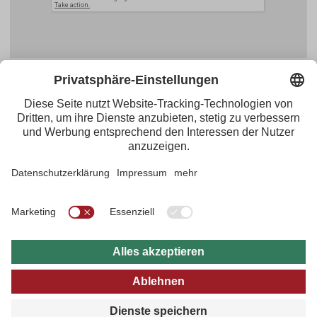
Facebook
YouTube
Blogger
Instagram
Pinterest
Feed
Tirol Werbung
Maria-Theresien-Straße 55 · 6020 Innsbruck
+43.512.5320-656
·
presse@tirol.at
RSS-Feeds
Impressum
Datenschutzerklärung
Barrierefreiheitserklärung
AGBs
FAQs
Bildarchiv
B2B
tirol.at
Datenschutz Einstellungen