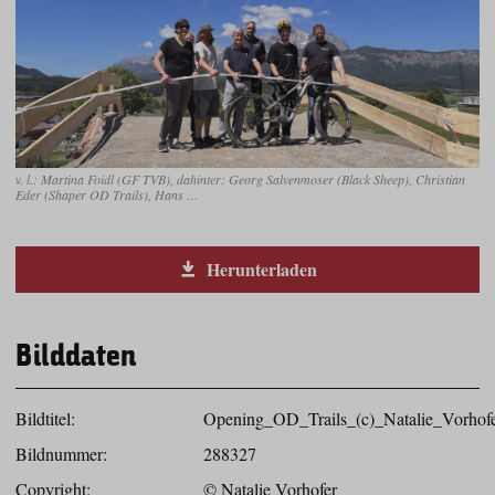
v. l.: Martina Foidl (GF TVB), dahinter: Georg Salvenmoser (Black Sheep), Christian
Eder (Shaper OD Trails), Hans …
Herunterladen
Bilddaten
Bildtitel:
Opening_OD_Trails_(c)_Natalie_Vorhofe
Bildnummer:
288327
Copyright:
© Natalie Vorhofer