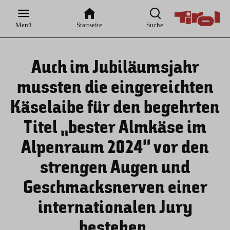
Zur
Zur
Zum
Zum
Suche
Hauptnavigation
Inhaltsbereich
Footer
Menü
Startseite
Suche
Auch im Jubiläumsjahr
mussten die eingereichten
Käselaibe für den begehrten
Titel „bester Almkäse im
Alpenraum 2024“ vor den
strengen Augen und
Geschmacksnerven einer
internationalen Jury
bestehen.