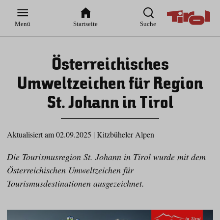
Zur
Zur
Zum
Zum
Suche
Hauptnavigation
Inhaltsbereich
Footer
Menü
Startseite
Suche
Österreichisches
Umweltzeichen für Region
St. Johann in Tirol
Aktualisiert am 02.09.2025
|
Kitzbüheler Alpen
Die Tourismusregion St. Johann in Tirol wurde mit dem
Österreichischen Umweltzeichen für
Tourismusdestinationen ausgezeichnet.